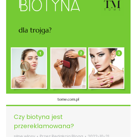
Czy biotyna jest
przereklamowana?
silne włosy
Przez
Redakcja Bloga
2022-10-21