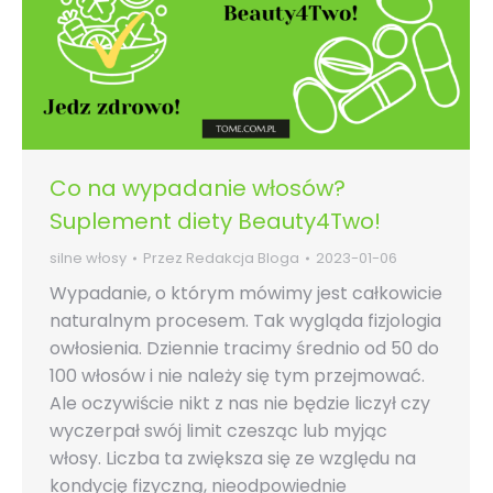
Co na wypadanie włosów?
Suplement diety Beauty4Two!
silne włosy
Przez
Redakcja Bloga
2023-01-06
Wypadanie, o którym mówimy jest całkowicie
naturalnym procesem. Tak wygląda fizjologia
owłosienia. Dziennie tracimy średnio od 50 do
100 włosów i nie należy się tym przejmować.
Ale oczywiście nikt z nas nie będzie liczył czy
wyczerpał swój limit czesząc lub myjąc
włosy. Liczba ta zwiększa się ze względu na
kondycję fizyczną, nieodpowiednie