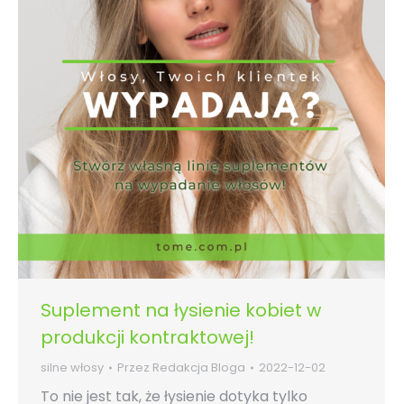
Suplement na łysienie kobiet w
produkcji kontraktowej!
silne włosy
Przez
Redakcja Bloga
2022-12-02
To nie jest tak, że łysienie dotyka tylko