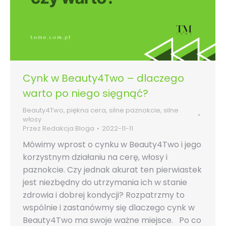
Cynk w Beauty4Two – dlaczego
warto po niego sięgnąć?
Beauty4Two
,
piękna cera
,
silne paznokcie
,
silne
włosy
Przez
Redakcja Bloga
2022-11-11
Mówimy wprost o cynku w Beauty4Two i jego
korzystnym działaniu na cerę, włosy i
paznokcie. Czy jednak akurat ten pierwiastek
jest niezbędny do utrzymania ich w stanie
zdrowia i dobrej kondycji? Rozpatrzmy to
wspólnie i zastanówmy się dlaczego cynk w
Beauty4Two ma swoje ważne miejsce. Po co