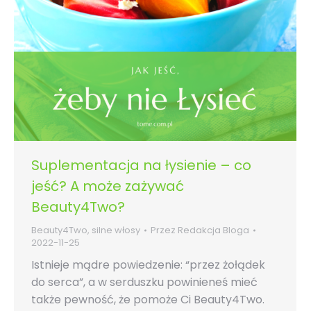
Suplementacja na łysienie – co
jeść? A może zażywać
Beauty4Two?
Beauty4Two
,
silne włosy
Przez
Redakcja Bloga
2022-11-25
Istnieje mądre powiedzenie: “przez żołądek
do serca”, a w serduszku powinieneś mieć
także pewność, że pomoże Ci Beauty4Two.