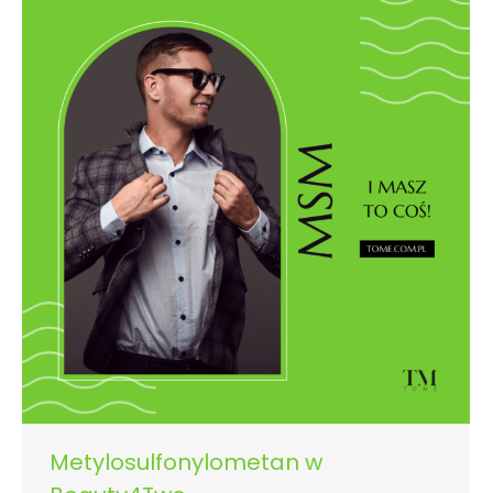
Metylosulfonylometan w