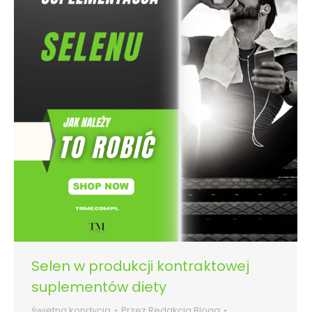
Selen w produkcji kontraktowej
suplementów diety
świetna kondycja
Przez
Redakcja Bloga