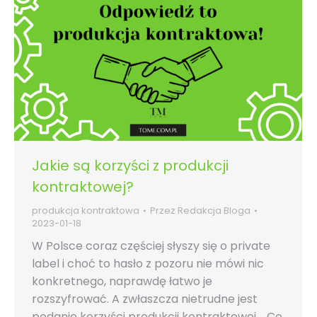
Jakie są korzyści z produkcji
kontraktowej?
produkcja kontraktowa
Przez
Redakcja Bloga
2023-01-18
W Polsce coraz częściej słyszy się o private
label i choć to hasło z pozoru nie mówi nic
konkretnego, naprawdę łatwo je
rozszyfrować. A zwłaszcza nietrudne jest
podanie korzyści produkcji kontraktowej. Co