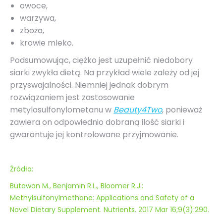
owoce,
warzywa,
zboża,
krowie mleko.
Podsumowując, ciężko jest uzupełnić
niedobory
siarki
zwykła dietą. Na przykład wiele zależy od jej
przyswajalności. Niemniej jednak dobrym
rozwiązaniem jest zastosowanie
metylosulfonylometanu w
Beauty4Two
, ponieważ
zawiera on odpowiednio dobraną ilość
siarki
i
gwarantuje jej kontrolowane przyjmowanie.
Źródła:
Butawan M., Benjamin R.L., Bloomer R.J.:
Methylsulfonylmethane: Applications and Safety of a
Novel Dietary Supplement. Nutrients. 2017 Mar 16;9(3):290.