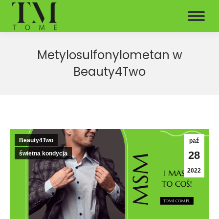
Metylosulfonylometan w
Beauty4Two
Beauty4Two
paź
28
świetna kondycja
2022