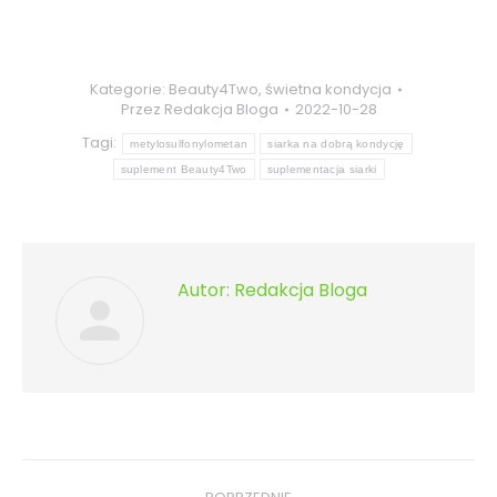
Kategorie:
Beauty4Two
,
świetna kondycja
Przez
Redakcja Bloga
2022-10-28
Tagi:
metylosulfonylometan
siarka na dobrą kondycję
suplement Beauty4Two
suplementacja siarki
Autor:
Redakcja Bloga
Nawigacja