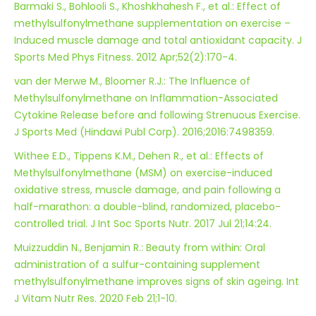
Barmaki S., Bohlooli S., Khoshkhahesh F., et al.: Effect of
methylsulfonylmethane supplementation on exercise –
Induced muscle damage and total antioxidant capacity. J
Sports Med Phys Fitness. 2012 Apr;52(2):170-4.
van der Merwe M., Bloomer R.J.: The Influence of
Methylsulfonylmethane on Inflammation-Associated
Cytokine Release before and following Strenuous Exercise.
J Sports Med (Hindawi Publ Corp). 2016;2016:7498359.
Withee E.D., Tippens K.M., Dehen R., et al.: Effects of
Methylsulfonylmethane (MSM) on exercise-induced
oxidative stress, muscle damage, and pain following a
half-marathon: a double-blind, randomized, placebo-
controlled trial. J Int Soc Sports Nutr. 2017 Jul 21;14:24.
Muizzuddin N., Benjamin R.: Beauty from within: Oral
administration of a sulfur-containing supplement
methylsulfonylmethane improves signs of skin ageing. Int
J Vitam Nutr Res. 2020 Feb 21;1-10.