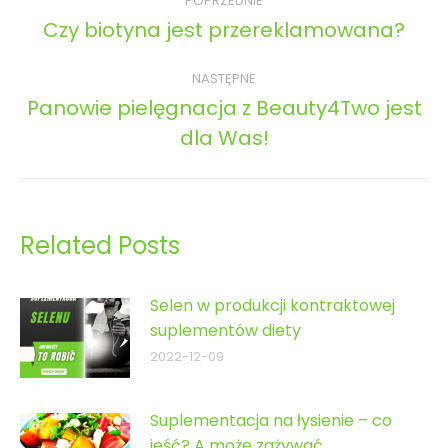
POPRZEDNIE
wpisów
Czy biotyna jest przereklamowana?
Poprzedni
wpis:
NASTĘPNE
Panowie pielęgnacja z Beauty4Two jest
Następny
dla Was!
wpis:
Related Posts
Selen w produkcji kontraktowej
suplementów diety
2022-12-09
Suplementacja na łysienie – co
jeść? A może zażywać