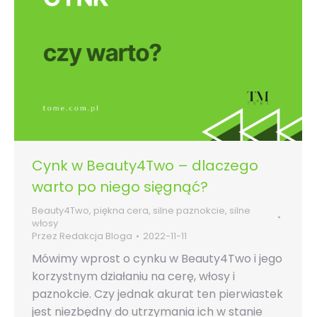
Cynk w Beauty4Two – dlaczego
warto po niego sięgnąć?
Beauty4Two
,
piękna cera
,
silne paznokcie
,
silne
włosy
Przez
Redakcja Bloga
2022-11-11
Mówimy wprost o cynku w Beauty4Two i jego
korzystnym działaniu na cerę, włosy i
paznokcie. Czy jednak akurat ten pierwiastek
jest niezbędny do utrzymania ich w stanie