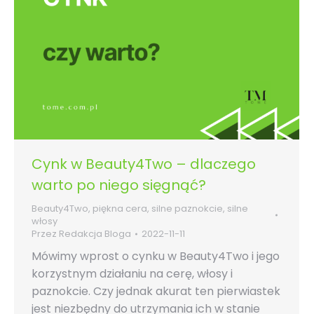
Cynk w Beauty4Two – dlaczego
warto po niego sięgnąć?
Beauty4Two
,
piękna cera
,
silne paznokcie
,
silne
włosy
Przez
Redakcja Bloga
2022-11-11
Mówimy wprost o cynku w Beauty4Two i jego
korzystnym działaniu na cerę, włosy i
paznokcie. Czy jednak akurat ten pierwiastek
jest niezbędny do utrzymania ich w stanie