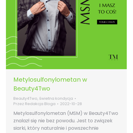
Metylosulfonylometan w
Beauty4Two
Beauty4Two
,
świetna kondycja
Przez
Redakcja Bloga
2022-10-28
Metylosulfonylometan (MSM) w Beauty4Two
znalazł się nie bez powodu. Jest to związek
siarki, który naturalnie i powszechnie