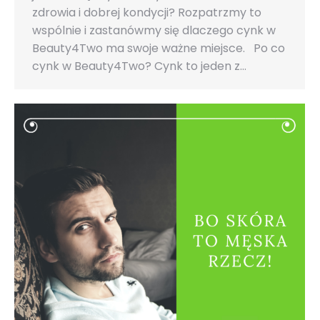
zdrowia i dobrej kondycji? Rozpatrzmy to
wspólnie i zastanówmy się dlaczego cynk w
Beauty4Two ma swoje ważne miejsce. Po co
cynk w Beauty4Two? Cynk to jeden z…