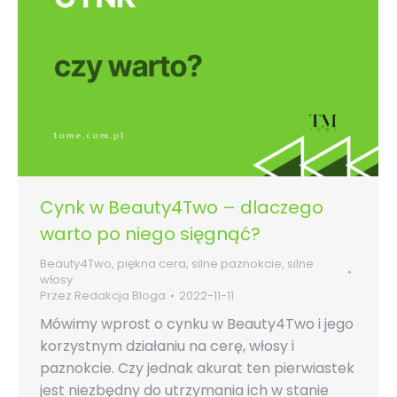
Cynk w Beauty4Two – dlaczego
warto po niego sięgnąć?
Beauty4Two
,
piękna cera
,
silne paznokcie
,
silne
włosy
Przez
Redakcja Bloga
2022-11-11
Mówimy wprost o cynku w Beauty4Two i jego
korzystnym działaniu na cerę, włosy i
paznokcie. Czy jednak akurat ten pierwiastek
jest niezbędny do utrzymania ich w stanie