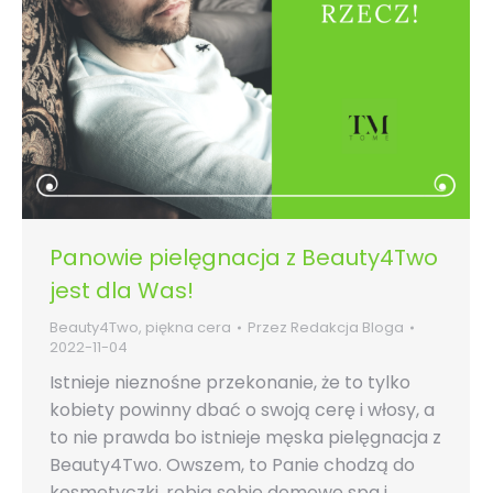
Panowie pielęgnacja z Beauty4Two
jest dla Was!
Beauty4Two
,
piękna cera
Przez
Redakcja Bloga
2022-11-04
Istnieje nieznośne przekonanie, że to tylko
kobiety powinny dbać o swoją cerę i włosy, a
to nie prawda bo istnieje męska pielęgnacja z
Beauty4Two. Owszem, to Panie chodzą do
kosmetyczki, robią sobie domowe spa i