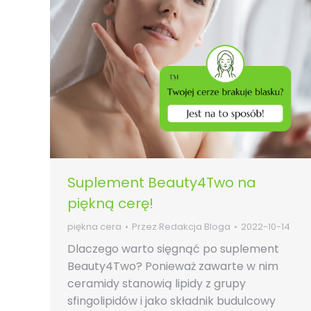
Suplement Beauty4Two na
piękną cerę!
piękna cera
Przez
Redakcja Bloga
2022-10-14
Dlaczego warto sięgnąć po suplement
Beauty4Two? Ponieważ zawarte w nim
ceramidy stanowią lipidy z grupy
sfingolipidów i jako składnik budulcowy