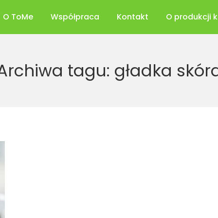
O ToMe
Współpraca
Kontakt
O produkcji 
Archiwa tagu:
gładka skór