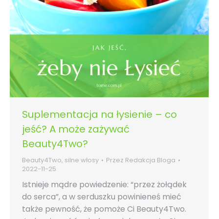
Suplementacja na łysienie – co
jeść? A może zażywać
Beauty4Two?
Beauty4Two
,
silne włosy
Przez
Redakcja Bloga
2022-11-25
Istnieje mądre powiedzenie: “przez żołądek
do serca”, a w serduszku powinieneś mieć
także pewność, że pomoże Ci Beauty4Two.