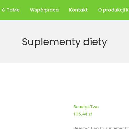
O ToMe
Współpraca
Kontakt
O produkcji 
Suplementy diety
Beauty4Two
105,44
zł
Beauty4Two to suplement die